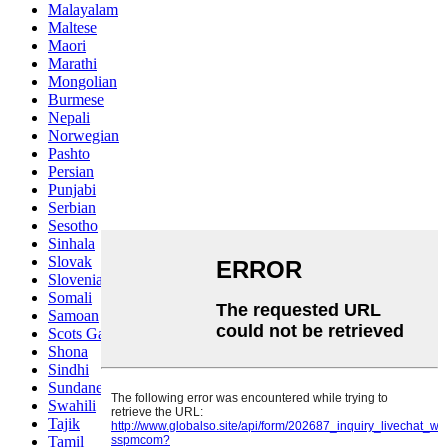
Malayalam
Maltese
Maori
Marathi
Mongolian
Burmese
Nepali
Norwegian
Pashto
Persian
Punjabi
Serbian
Sesotho
Sinhala
Slovak
Slovenian
Somali
Samoan
Scots Gaelic
Shona
Sindhi
Sundanese
Swahili
Tajik
Tamil