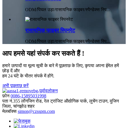
ODM/पिघल उड़ा/रासायनिक फाइबर/स्पैन्डेक्स स्पि...
रासायनिक फाइबर स्पिनरेट
ODM/पिघल उड़ा/रासायनिक फाइबर/स्पैन्डेक्स स्पि...
आप हमसे यहां संपर्क कर सकते हैं !
हमारे उत्पादों या मूल्य सूची के बारे में पूछताछ के लिए, कृपया अपना ईमेल हमें
छोड़ दें और
हम 24 घंटे के भीतर संपर्क में होंगे.
अभी पूछताछ करें
फ़ोन
0086-15895031998
पता
नं.355 लोंगजिन रोड, रेल ट्रांजिट औद्योगिक पार्क, लुचेंग टाउन, वुजिन
जिला, चांगझोउ शहर
मेलबॉक्स
simon@czsspm.com